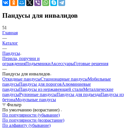
Пандусы для инвалидов
51
Главная
—
Каталог
—
Пандусы
Перила, поручни и
ограждения
Подъемники
Аксессуары
Готовые решения
—
Пандусы для инвалидов
Откидные пандусы
Стационарные пандусы
Мобильные
пандусы
Пандусы для порогов
Алюминиевые
пандусы
Пандусы из нержавеющей стали
Металлические
пандусы
Рулонные пандусы
Пандусы для подъезда
Пандусы из
бетона
Модульные пандусы
Фильтр
По умолчанию (возрастание)
По популярности (убывание)
По популярности (возрастание)
По алфавиту (убывание)