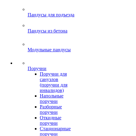
Пандусы для подъезда
Пандусы из бетона
Модульные пандусы
Поручни
Поручни для
санузлов
(поручни для
инвалидов)
Напольные
поручни
Разборные
поручни
Откидные
поручни
Стационарные
поручни