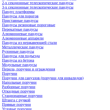
2-х секционные телескопические пандусы
3-х секционные телескопические пандусы
Пандус платформы
Пандусы для порогов
Приставные пандусы
Пандусы резиновые пороговые
Перекатные пандусы
Алюминиевые пандусы
Алюминиевые аппарели
Пандусы из нержавеющей стали
Металлические пандусы
Рулонные пандусы
Пандусы для подъезда
Пандусы из бетона
Модульные пандусы
Перила, поручни и ограждения
Поручни
Поручни для санузлов (поручни для инвалидов)
Напольные поручни
Разборные поручни
Откидные поручни
Стационарные поручни
Штанга с ручкой
Прямые поручни
Угловые поручни