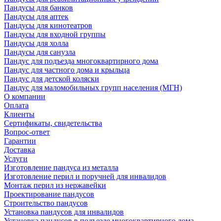
Пандусы для банков
Пандусы для аптек
Пандусы для кинотеатров
Пандусы для входной группы
Пандусы для холла
Пандусы для санузла
Пандус для подъезда многоквартирного дома
Пандус для частного дома и крыльца
Пандус для детской коляски
Пандус для маломобильных групп населения (МГН)
О компании
Оплата
Клиенты
Сертификаты, свидетельства
Вопрос-ответ
Гарантии
Доставка
Услуги
Изготовление пандуса из металла
Изготовление перил и поручней для инвалидов
Монтаж перил из нержавейки
Проектирование пандусов
Строительство пандусов
Установка пандусов для инвалидов
Установка пандусов в подъезде многоквартирного дома