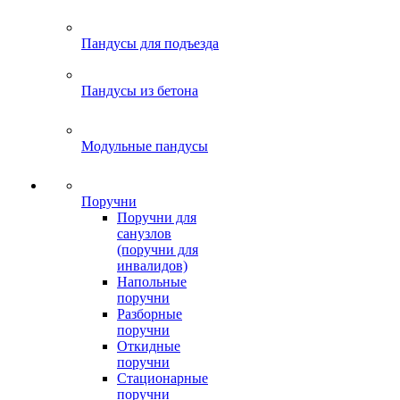
Пандусы для подъезда
Пандусы из бетона
Модульные пандусы
Поручни
Поручни для
санузлов
(поручни для
инвалидов)
Напольные
поручни
Разборные
поручни
Откидные
поручни
Стационарные
поручни