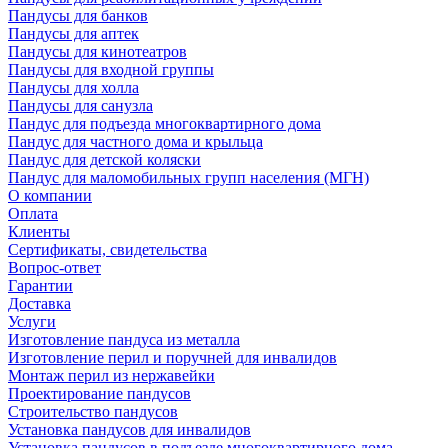
Пандусы для банков
Пандусы для аптек
Пандусы для кинотеатров
Пандусы для входной группы
Пандусы для холла
Пандусы для санузла
Пандус для подъезда многоквартирного дома
Пандус для частного дома и крыльца
Пандус для детской коляски
Пандус для маломобильных групп населения (МГН)
О компании
Оплата
Клиенты
Сертификаты, свидетельства
Вопрос-ответ
Гарантии
Доставка
Услуги
Изготовление пандуса из металла
Изготовление перил и поручней для инвалидов
Монтаж перил из нержавейки
Проектирование пандусов
Строительство пандусов
Установка пандусов для инвалидов
Установка пандусов в подъезде многоквартирного дома