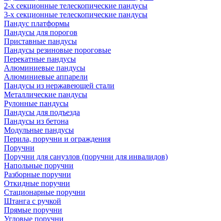
2-х секционные телескопические пандусы
3-х секционные телескопические пандусы
Пандус платформы
Пандусы для порогов
Приставные пандусы
Пандусы резиновые пороговые
Перекатные пандусы
Алюминиевые пандусы
Алюминиевые аппарели
Пандусы из нержавеющей стали
Металлические пандусы
Рулонные пандусы
Пандусы для подъезда
Пандусы из бетона
Модульные пандусы
Перила, поручни и ограждения
Поручни
Поручни для санузлов (поручни для инвалидов)
Напольные поручни
Разборные поручни
Откидные поручни
Стационарные поручни
Штанга с ручкой
Прямые поручни
Угловые поручни