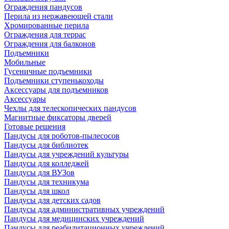
Ограждения пандусов
Перила из нержавеющей стали
Хромированные перила
Ограждения для террас
Ограждения для балконов
Подъемники
Мобильные
Гусеничные подъемники
Подъемники ступенькоходы
Аксессуары для подъемников
Аксессуары
Чехлы для телескопических пандусов
Магнитные фиксаторы дверей
Готовые решения
Пандусы для роботов-пылесосов
Пандусы для библиотек
Пандусы для учреждений культуры
Пандусы для колледжей
Пандусы для ВУЗов
Пандусы для техникума
Пандусы для школ
Пандусы для детских садов
Пандусы для административных учреждений
Пандусы для медицинских учреждений
Пандусы для реабилитационных учреждений