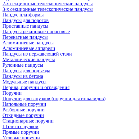
2-х секционные телескопические пандусы
3-х секционные телескопические пандусы
Пандус платформы
Пандусы для порогов
Приставные пандусы
Пандусы резиновые пороговые
Перекатные пандусы
Алюминиевые пандусы
Алюминиевые аппарели
Пандусы из нержавеющей стали
Металлические пандусы
Рулонные пандусы
Пандусы для подъезда
Пандусы из бетона
Модульные пандусы
Перила, поручни и ограждения
Поручни
Поручни для санузлов (поручни для инвалидов)
Напольные поручни
Разборные поручни
Откидные поручни
Стационарные поручни
Штанга с ручкой
Прямые поручни
Угловые поручни