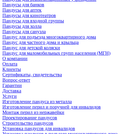
Пандусы для банков
Пандусы для аптек
Пандусы для кинотеатров
Пандусы для входной группы
Пандусы для холла
Пандусы для санузла
Пандус для подъезда многоквартирного дома
Пандус для частного дома и крыльца
Пандус для детской коляски
Пандус для маломобильных групп населения (МГН)
О компании
Оплата
Клиенты
Сертификаты, свидетельства
Вопрос-ответ
Гарантии
Доставка
Услуги
Изготовление пандуса из металла
Изготовление перил и поручней для инвалидов
Монтаж перил из нержавейки
Проектирование пандусов
Строительство пандусов
Установка пандусов для инвалидов
Установка пандусов в подъезде многоквартирного дома