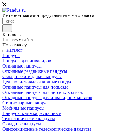
Интернет-магазин представительского класса
Каталог
По всему сайту
По каталогу
Каталог
Пандусы
Пандусы для инвалидов
Откидные пандусы
Откидные раздвижные пандусы
Складные откидные пандусы
Цельнолистовые откидные пандусы
Откидные пандусы для подъезда
Откидные пандусы для детских колясок
Откидные пандусы для инвалидных колясок
Стационарные пандусы
Мобильные пандусы
Пандусы-книжка распашные
Телескопические пандусы
Складные пандусы
Односекционные телескопические пандусы