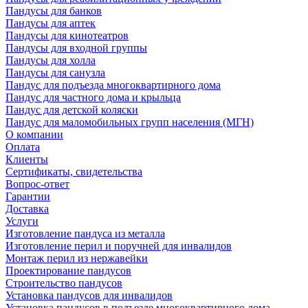
Пандусы для банков
Пандусы для аптек
Пандусы для кинотеатров
Пандусы для входной группы
Пандусы для холла
Пандусы для санузла
Пандус для подъезда многоквартирного дома
Пандус для частного дома и крыльца
Пандус для детской коляски
Пандус для маломобильных групп населения (МГН)
О компании
Оплата
Клиенты
Сертификаты, свидетельства
Вопрос-ответ
Гарантии
Доставка
Услуги
Изготовление пандуса из металла
Изготовление перил и поручней для инвалидов
Монтаж перил из нержавейки
Проектирование пандусов
Строительство пандусов
Установка пандусов для инвалидов
Установка пандусов в подъезде многоквартирного дома