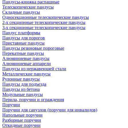
Пандусы-книжка распашные
Телескопические пандусы
Складные пандусы
Односекционные телескопические пандусы
2-х секционные телескопические пандусы
3-х секционные телескопические пандусы
Пандус платформы
Пандусы для порогов
Приставные пандусы
Пандусы резиновые пороговые
Перекатные пандусы
Алюминиевые пандусы
Алюминиевые аппарели
Пандусы из нержавеющей стали
Металлические пандусы
Рулонные пандусы
Пандусы для подъезда
Пандусы из бетона
Модульные пандусы
Перила, поручни и ограждения
Поручни
Поручни для санузлов (поручни для инвалидов)
Напольные поручни
Разборные поручни
Откидные поручни