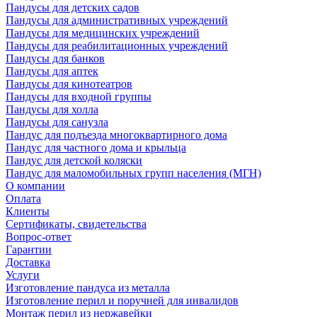
Пандусы для детских садов
Пандусы для административных учреждений
Пандусы для медицинских учреждений
Пандусы для реабилитационных учреждений
Пандусы для банков
Пандусы для аптек
Пандусы для кинотеатров
Пандусы для входной группы
Пандусы для холла
Пандусы для санузла
Пандус для подъезда многоквартирного дома
Пандус для частного дома и крыльца
Пандус для детской коляски
Пандус для маломобильных групп населения (МГН)
О компании
Оплата
Клиенты
Сертификаты, свидетельства
Вопрос-ответ
Гарантии
Доставка
Услуги
Изготовление пандуса из металла
Изготовление перил и поручней для инвалидов
Монтаж перил из нержавейки