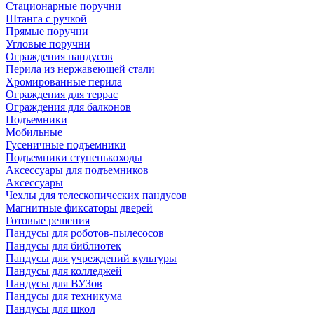
Стационарные поручни
Штанга с ручкой
Прямые поручни
Угловые поручни
Ограждения пандусов
Перила из нержавеющей стали
Хромированные перила
Ограждения для террас
Ограждения для балконов
Подъемники
Мобильные
Гусеничные подъемники
Подъемники ступенькоходы
Аксессуары для подъемников
Аксессуары
Чехлы для телескопических пандусов
Магнитные фиксаторы дверей
Готовые решения
Пандусы для роботов-пылесосов
Пандусы для библиотек
Пандусы для учреждений культуры
Пандусы для колледжей
Пандусы для ВУЗов
Пандусы для техникума
Пандусы для школ