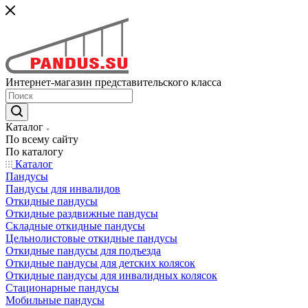
Интернет-магазин представительского класса
Каталог
По всему сайту
По каталогу
Каталог
Пандусы
Пандусы для инвалидов
Откидные пандусы
Откидные раздвижные пандусы
Складные откидные пандусы
Цельнолистовые откидные пандусы
Откидные пандусы для подъезда
Откидные пандусы для детских колясок
Откидные пандусы для инвалидных колясок
Стационарные пандусы
Мобильные пандусы