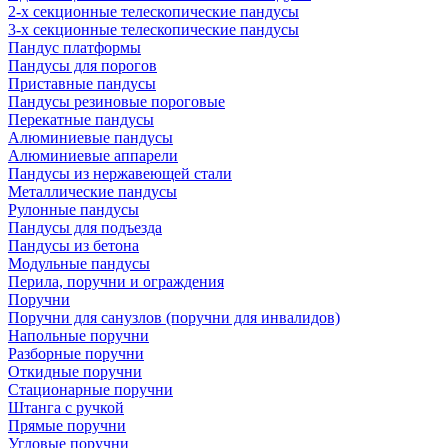
2-х секционные телескопические пандусы
3-х секционные телескопические пандусы
Пандус платформы
Пандусы для порогов
Приставные пандусы
Пандусы резиновые пороговые
Перекатные пандусы
Алюминиевые пандусы
Алюминиевые аппарели
Пандусы из нержавеющей стали
Металлические пандусы
Рулонные пандусы
Пандусы для подъезда
Пандусы из бетона
Модульные пандусы
Перила, поручни и ограждения
Поручни
Поручни для санузлов (поручни для инвалидов)
Напольные поручни
Разборные поручни
Откидные поручни
Стационарные поручни
Штанга с ручкой
Прямые поручни
Угловые поручни