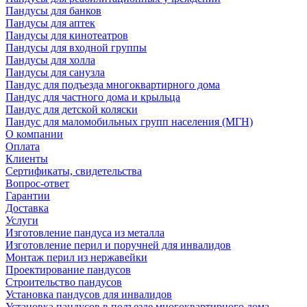
Пандусы для банков
Пандусы для аптек
Пандусы для кинотеатров
Пандусы для входной группы
Пандусы для холла
Пандусы для санузла
Пандус для подъезда многоквартирного дома
Пандус для частного дома и крыльца
Пандус для детской коляски
Пандус для маломобильных групп населения (МГН)
О компании
Оплата
Клиенты
Сертификаты, свидетельства
Вопрос-ответ
Гарантии
Доставка
Услуги
Изготовление пандуса из металла
Изготовление перил и поручней для инвалидов
Монтаж перил из нержавейки
Проектирование пандусов
Строительство пандусов
Установка пандусов для инвалидов
Установка пандусов в подъезде многоквартирного дома