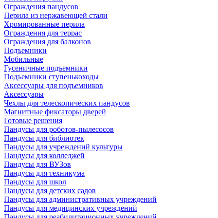
Ограждения пандусов
Перила из нержавеющей стали
Хромированные перила
Ограждения для террас
Ограждения для балконов
Подъемники
Мобильные
Гусеничные подъемники
Подъемники ступенькоходы
Аксессуары для подъемников
Аксессуары
Чехлы для телескопических пандусов
Магнитные фиксаторы дверей
Готовые решения
Пандусы для роботов-пылесосов
Пандусы для библиотек
Пандусы для учреждений культуры
Пандусы для колледжей
Пандусы для ВУЗов
Пандусы для техникума
Пандусы для школ
Пандусы для детских садов
Пандусы для административных учреждений
Пандусы для медицинских учреждений
Пандусы для реабилитационных учреждений