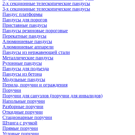
2-х секционные телескопические пандусы
3-х секционные телескопические пандусы
Пандус платформы
Пандусы для порогов
Приставные пандусы
Пандусы резиновые пороговые
Перекатные пандусы
Алюминиевые пандусы
Алюминиевые аппарели
Пандусы из нержавеющей стали
Металлические пандусы
Рулонные пандусы
Пандусы для подъезда
Пандусы из бетона
Модульные пандусы
Перила, поручни и ограждения
Поручни
Поручни для санузлов (поручни для инвалидов)
Напольные поручни
Разборные поручни
Откидные поручни
Стационарные поручни
Штанга с ручкой
Прямые поручни
Угловые поручни