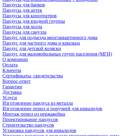
Пандусы для банков
Пандусы для аптек
Пандусы для кинотеатров
Пандусы для входной группы
Пандусы для холла
Пандусы для санузла
Пандус для подъезда многоквартирного дома
Пандус для частного дома и крыльца
Пандус для детской коляски
Пандус для маломобильных групп населения (МГН)
О компании
Оплата
Клиенты
Сертификаты, свидетельства
Вопрос-ответ
Гарантии
Доставка
Услуги
Изготовление пандуса из металла
Изготовление перил и поручней для инвалидов
Монтаж перил из нержавейки
Проектирование пандусов
Строительство пандусов
Установка пандусов для инвалидов
Установка пандусов в подъезде многоквартирного дома