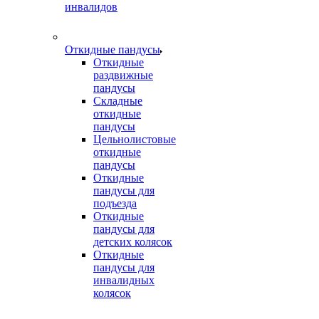
инвалидов
Откидные пандусы
Откидные
раздвижные
пандусы
Складные
откидные
пандусы
Цельнолистовые
откидные
пандусы
Откидные
пандусы для
подъезда
Откидные
пандусы для
детских колясок
Откидные
пандусы для
инвалидных
колясок