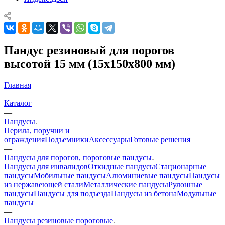
Пандус резиновый для порогов
высотой 15 мм (15х150х800 мм)
Главная
—
Каталог
—
Пандусы
Перила, поручни и
ограждения
Подъемники
Аксессуары
Готовые решения
—
Пандусы для порогов, пороговые пандусы
Пандусы для инвалидов
Откидные пандусы
Стационарные
пандусы
Мобильные пандусы
Алюминиевые пандусы
Пандусы
из нержавеющей стали
Металлические пандусы
Рулонные
пандусы
Пандусы для подъезда
Пандусы из бетона
Модульные
пандусы
—
Пандусы резиновые пороговые