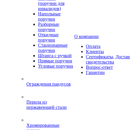
(поручни для
инвалидов)
Напольные
поручни
Разборные
поручни
Откидные
О компании
поручни
Стационарные
Оплата
поручни
Клиенты
Штанга с ручкой
Сертификаты,
Достав
Прямые поручни
свидетельства
Угловые поручни
Вопрос-ответ
Гарантии
Ограждения пандусов
Перила из
нержавеющей стали
Хромированные