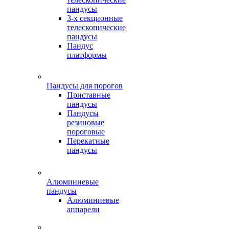
пандусы
3-х секционные
телескопические
пандусы
Пандус
платформы
Пандусы для порогов
Приставные
пандусы
Пандусы
резиновые
пороговые
Перекатные
пандусы
Алюминиевые
пандусы
Алюминиевые
аппарели