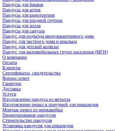
Пандусы для банков
Пандусы для аптек
Пандусы для кинотеатров
Пандусы для входной группы
Пандусы для холла
Пандусы для санузла
Пандус для подъезда многоквартирного дома
Пандус для частного дома и крыльца
Пандус для детской коляски
Пандус для маломобильных групп населения (МГН)
О компании
Оплата
Клиенты
Сертификаты, свидетельства
Вопрос-ответ
Гарантии
Доставка
Услуги
Изготовление пандуса из металла
Изготовление перил и поручней для инвалидов
Монтаж перил из нержавейки
Проектирование пандусов
Строительство пандусов
Установка пандусов для инвалидов
Установка пандусов в подъезде многоквартирного дома