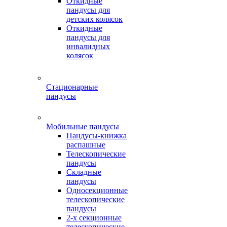
Откидные
пандусы для
детских колясок
Откидные
пандусы для
инвалидных
колясок
Стационарные
пандусы
Мобильные пандусы
Пандусы-книжка
распашные
Телескопические
пандусы
Складные
пандусы
Односекционные
телескопические
пандусы
2-х секционные
телескопические