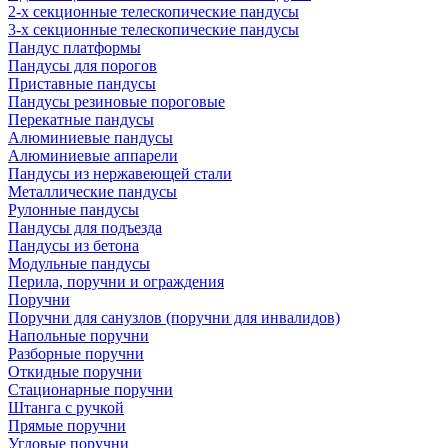
2-х секционные телескопические пандусы
3-х секционные телескопические пандусы
Пандус платформы
Пандусы для порогов
Приставные пандусы
Пандусы резиновые пороговые
Перекатные пандусы
Алюминиевые пандусы
Алюминиевые аппарели
Пандусы из нержавеющей стали
Металлические пандусы
Рулонные пандусы
Пандусы для подъезда
Пандусы из бетона
Модульные пандусы
Перила, поручни и ограждения
Поручни
Поручни для санузлов (поручни для инвалидов)
Напольные поручни
Разборные поручни
Откидные поручни
Стационарные поручни
Штанга с ручкой
Прямые поручни
Угловые поручни