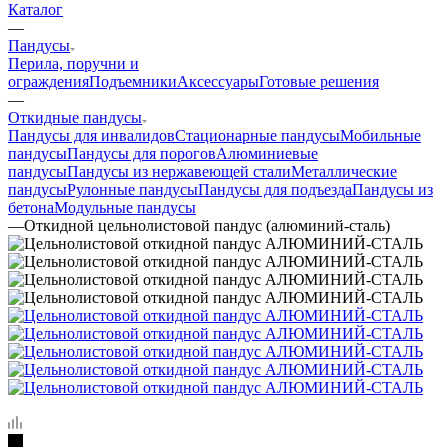
Каталог
—
Пандусы
Перила, поручни и
ограждения
Подъемники
Аксессуары
Готовые решения
—
Откидные пандусы
Пандусы для инвалидов
Стационарные пандусы
Мобильные
пандусы
Пандусы для порогов
Алюминиевые
пандусы
Пандусы из нержавеющей стали
Металлические
пандусы
Рулонные пандусы
Пандусы для подъезда
Пандусы из
бетона
Модульные пандусы
—
Откидной цельнолистовой пандус (алюминий-сталь)