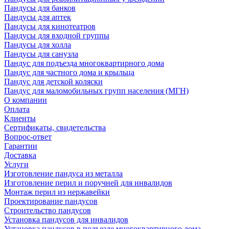
Пандусы для банков
Пандусы для аптек
Пандусы для кинотеатров
Пандусы для входной группы
Пандусы для холла
Пандусы для санузла
Пандус для подъезда многоквартирного дома
Пандус для частного дома и крыльца
Пандус для детской коляски
Пандус для маломобильных групп населения (МГН)
О компании
Оплата
Клиенты
Сертификаты, свидетельства
Вопрос-ответ
Гарантии
Доставка
Услуги
Изготовление пандуса из металла
Изготовление перил и поручней для инвалидов
Монтаж перил из нержавейки
Проектирование пандусов
Строительство пандусов
Установка пандусов для инвалидов
Установка пандусов в подъезде многоквартирного дома