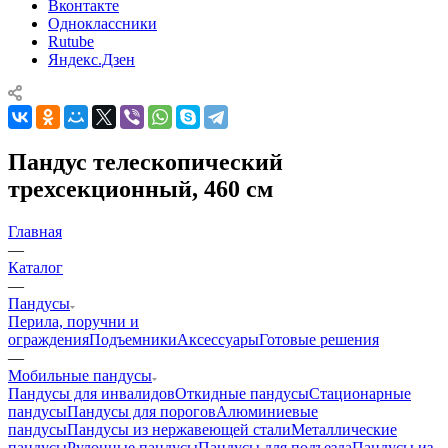
Вконтакте
Одноклассники
Rutube
Яндекс.Дзен
Пандус телескопический
трехсекционный, 460 см
Главная
—
Каталог
—
Пандусы
Перила, поручни и
ограждения
Подъемники
Аксессуары
Готовые решения
—
Мобильные пандусы
Пандусы для инвалидов
Откидные пандусы
Стационарные
пандусы
Пандусы для порогов
Алюминиевые
пандусы
Пандусы из нержавеющей стали
Металлические
пандусы
Рулонные пандусы
Пандусы для подъезда
Пандусы из