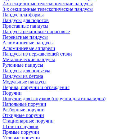
2-х секционные телескопические пандусы
3-х секционные телескопические пандусы
Пандус платформы
Пандусы для порогов
Приставные пандусы
Пандусы резиновые пороговые
Перекатные пандусы
Алюминиевые пандусы
Алюминиевые аппарели
Пандусы из нержавеющей стали
Металлические пандусы
Рулонные пандусы
Пандусы для подъезда
Пандусы из бетона
Модульные пандусы
Перила, поручни и ограждения
Поручни
Поручни для санузлов (поручни для инвалидов)
Напольные поручни
Разборные поручни
Откидные поручни
Стационарные поручни
Штанга с ручкой
Прямые поручни
Угловые поручни