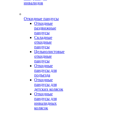
инвалидов
Откидные пандусы
Откидные
раздвижные
пандусы
Складные
откидные
пандусы
Цельнолистовые
откидные
пандусы
Откидные
пандусы для
подъезда
Откидные
пандусы для
детских колясок
Откидные
пандусы для
инвалидных
колясок