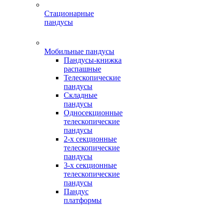
Стационарные
пандусы
Мобильные пандусы
Пандусы-книжка
распашные
Телескопические
пандусы
Складные
пандусы
Односекционные
телескопические
пандусы
2-х секционные
телескопические
пандусы
3-х секционные
телескопические
пандусы
Пандус
платформы