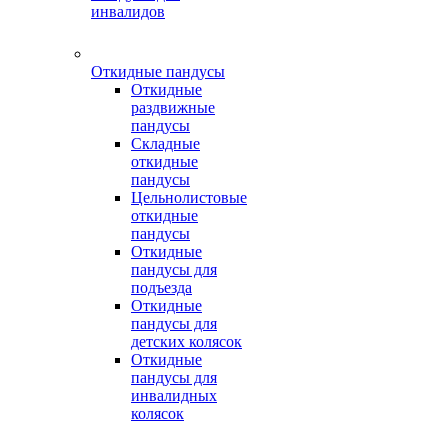
инвалидов
Откидные пандусы
Откидные
раздвижные
пандусы
Складные
откидные
пандусы
Цельнолистовые
откидные
пандусы
Откидные
пандусы для
подъезда
Откидные
пандусы для
детских колясок
Откидные
пандусы для
инвалидных
колясок