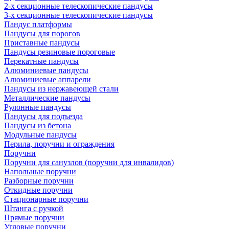
2-х секционные телескопические пандусы
3-х секционные телескопические пандусы
Пандус платформы
Пандусы для порогов
Приставные пандусы
Пандусы резиновые пороговые
Перекатные пандусы
Алюминиевые пандусы
Алюминиевые аппарели
Пандусы из нержавеющей стали
Металлические пандусы
Рулонные пандусы
Пандусы для подъезда
Пандусы из бетона
Модульные пандусы
Перила, поручни и ограждения
Поручни
Поручни для санузлов (поручни для инвалидов)
Напольные поручни
Разборные поручни
Откидные поручни
Стационарные поручни
Штанга с ручкой
Прямые поручни
Угловые поручни