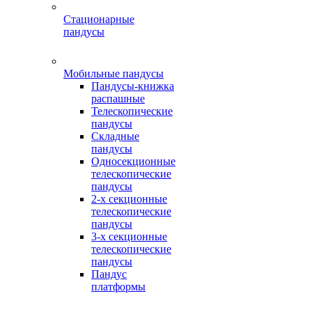
Стационарные
пандусы
Мобильные пандусы
Пандусы-книжка
распашные
Телескопические
пандусы
Складные
пандусы
Односекционные
телескопические
пандусы
2-х секционные
телескопические
пандусы
3-х секционные
телескопические
пандусы
Пандус
платформы