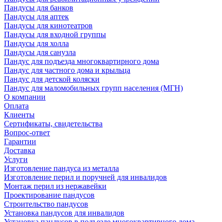
Пандусы для банков
Пандусы для аптек
Пандусы для кинотеатров
Пандусы для входной группы
Пандусы для холла
Пандусы для санузла
Пандус для подъезда многоквартирного дома
Пандус для частного дома и крыльца
Пандус для детской коляски
Пандус для маломобильных групп населения (МГН)
О компании
Оплата
Клиенты
Сертификаты, свидетельства
Вопрос-ответ
Гарантии
Доставка
Услуги
Изготовление пандуса из металла
Изготовление перил и поручней для инвалидов
Монтаж перил из нержавейки
Проектирование пандусов
Строительство пандусов
Установка пандусов для инвалидов
Установка пандусов в подъезде многоквартирного дома