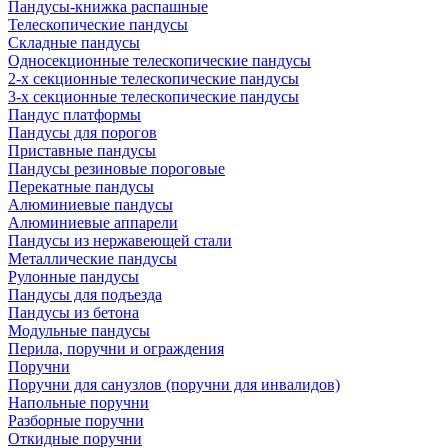
Пандусы-книжка распашные
Телескопические пандусы
Складные пандусы
Односекционные телескопические пандусы
2-х секционные телескопические пандусы
3-х секционные телескопические пандусы
Пандус платформы
Пандусы для порогов
Приставные пандусы
Пандусы резиновые пороговые
Перекатные пандусы
Алюминиевые пандусы
Алюминиевые аппарели
Пандусы из нержавеющей стали
Металлические пандусы
Рулонные пандусы
Пандусы для подъезда
Пандусы из бетона
Модульные пандусы
Перила, поручни и ограждения
Поручни
Поручни для санузлов (поручни для инвалидов)
Напольные поручни
Разборные поручни
Откидные поручни