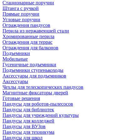
Стационарные поручни
Штанга с ручкой
Прямые поручни
Угловые поручни
Ограждения пандусов
Перила из нержавеющей стали
Хромированные перила
Ограждения для террас
Ограждения для балконов
Подъемники
Мобильные
Гусеничные подъемники
Подъемники ступенькоходы
Аксессуары для подъемников
Аксессуары
Чехлы для телескопических пандусов
Магнитные фиксаторы дверей
Готовые решения
Пандусы для роботов-пылесосов
Пандусы для библиотек
Пандусы для учреждений культуры
Пандусы для колледжей
Пандусы для ВУЗов
Пандусы для техникума
Пандусы для школ