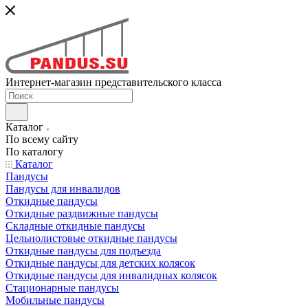
Интернет-магазин представительского класса
Каталог
По всему сайту
По каталогу
Каталог
Пандусы
Пандусы для инвалидов
Откидные пандусы
Откидные раздвижные пандусы
Складные откидные пандусы
Цельнолистовые откидные пандусы
Откидные пандусы для подъезда
Откидные пандусы для детских колясок
Откидные пандусы для инвалидных колясок
Стационарные пандусы
Мобильные пандусы