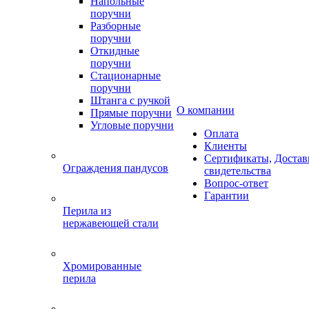
Напольные
поручни
Разборные
поручни
Откидные
поручни
Стационарные
поручни
Штанга с ручкой
О компании
Прямые поручни
Угловые поручни
Оплата
Клиенты
Сертификаты,
Достав
Ограждения пандусов
свидетельства
Вопрос-ответ
Гарантии
Перила из
нержавеющей стали
Хромированные
перила