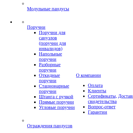
Модульные пандусы
Поручни
Поручни для
санузлов
(поручни для
инвалидов)
Напольные
поручни
Разборные
поручни
Откидные
О компании
поручни
Оплата
Стационарные
Клиенты
поручни
Сертификаты,
Достав
Штанга с ручкой
свидетельства
Прямые поручни
Вопрос-ответ
Угловые поручни
Гарантии
Ограждения пандусов