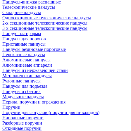
Пандусы-книжка распашные
Телескопические пандусы
Складные пандусы
Односекционные телескопические пандусы
2-х секционные телескопические пандусы
3-х секционные телескопические пандусы
Пандус платформы
Пандусы для порогов
Приставные пандусы
Пандусы резиновые пороговые
Перекатные пандусы
Алюминиевые пандусы
Алюминиевые аппарели
Пандусы из нержавеющей стали
Металлические пандусы
Рулонные пандусы
Пандусы для подъезда
Пандусы из бетона
Модульные пандусы
Перила, поручни и ограждения
Поручни
Поручни для санузлов (поручни для инвалидов)
Напольные поручни
Разборные поручни
Откидные поручни