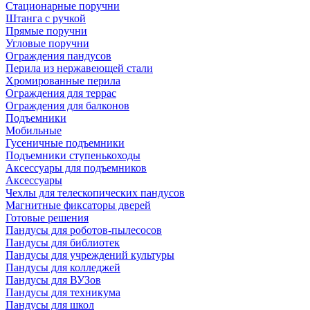
Стационарные поручни
Штанга с ручкой
Прямые поручни
Угловые поручни
Ограждения пандусов
Перила из нержавеющей стали
Хромированные перила
Ограждения для террас
Ограждения для балконов
Подъемники
Мобильные
Гусеничные подъемники
Подъемники ступенькоходы
Аксессуары для подъемников
Аксессуары
Чехлы для телескопических пандусов
Магнитные фиксаторы дверей
Готовые решения
Пандусы для роботов-пылесосов
Пандусы для библиотек
Пандусы для учреждений культуры
Пандусы для колледжей
Пандусы для ВУЗов
Пандусы для техникума
Пандусы для школ