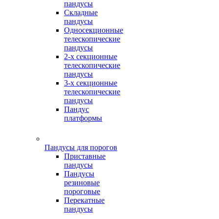
пандусы
Складные
пандусы
Односекционные
телескопические
пандусы
2-х секционные
телескопические
пандусы
3-х секционные
телескопические
пандусы
Пандус
платформы
Пандусы для порогов
Приставные
пандусы
Пандусы
резиновые
пороговые
Перекатные
пандусы