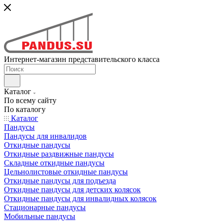
Интернет-магазин представительского класса
Каталог
По всему сайту
По каталогу
Каталог
Пандусы
Пандусы для инвалидов
Откидные пандусы
Откидные раздвижные пандусы
Складные откидные пандусы
Цельнолистовые откидные пандусы
Откидные пандусы для подъезда
Откидные пандусы для детских колясок
Откидные пандусы для инвалидных колясок
Стационарные пандусы
Мобильные пандусы