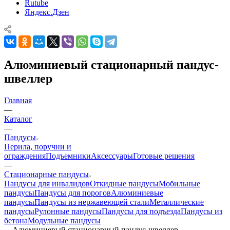
Rutube
Яндекс.Дзен
Алюминиевый стационарный пандус-
швеллер
Главная
—
Каталог
—
Пандусы
Перила, поручни и
ограждения
Подъемники
Аксессуары
Готовые решения
—
Стационарные пандусы
Пандусы для инвалидов
Откидные пандусы
Мобильные
пандусы
Пандусы для порогов
Алюминиевые
пандусы
Пандусы из нержавеющей стали
Металлические
пандусы
Рулонные пандусы
Пандусы для подъезда
Пандусы из
бетона
Модульные пандусы
—
Алюминиевый стационарный пандус-швеллер