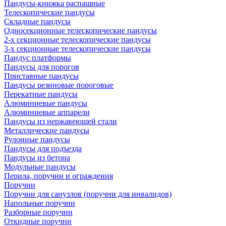
Пандусы-книжка распашные
Телескопические пандусы
Складные пандусы
Односекционные телескопические пандусы
2-х секционные телескопические пандусы
3-х секционные телескопические пандусы
Пандус платформы
Пандусы для порогов
Приставные пандусы
Пандусы резиновые пороговые
Перекатные пандусы
Алюминиевые пандусы
Алюминиевые аппарели
Пандусы из нержавеющей стали
Металлические пандусы
Рулонные пандусы
Пандусы для подъезда
Пандусы из бетона
Модульные пандусы
Перила, поручни и ограждения
Поручни
Поручни для санузлов (поручни для инвалидов)
Напольные поручни
Разборные поручни
Откидные поручни