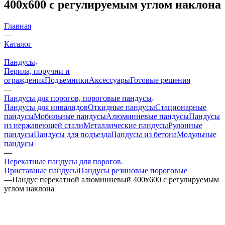
400х600 с регулируемым углом наклона
Главная
—
Каталог
—
Пандусы
Перила, поручни и
ограждения
Подъемники
Аксессуары
Готовые решения
—
Пандусы для порогов, пороговые пандусы
Пандусы для инвалидов
Откидные пандусы
Стационарные
пандусы
Мобильные пандусы
Алюминиевые пандусы
Пандусы
из нержавеющей стали
Металлические пандусы
Рулонные
пандусы
Пандусы для подъезда
Пандусы из бетона
Модульные
пандусы
—
Перекатные пандусы для порогов
Приставные пандусы
Пандусы резиновые пороговые
—
Пандус перекатной алюминиевый 400х600 с регулируемым
углом наклона