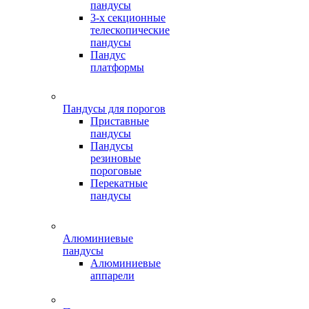
пандусы
3-х секционные
телескопические
пандусы
Пандус
платформы
Пандусы для порогов
Приставные
пандусы
Пандусы
резиновые
пороговые
Перекатные
пандусы
Алюминиевые
пандусы
Алюминиевые
аппарели