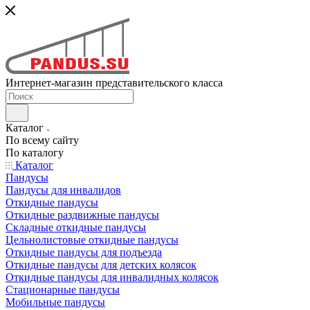
Интернет-магазин представительского класса
Каталог
По всему сайту
По каталогу
Каталог
Пандусы
Пандусы для инвалидов
Откидные пандусы
Откидные раздвижные пандусы
Складные откидные пандусы
Цельнолистовые откидные пандусы
Откидные пандусы для подъезда
Откидные пандусы для детских колясок
Откидные пандусы для инвалидных колясок
Стационарные пандусы
Мобильные пандусы