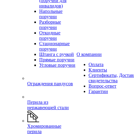
(поручни для
инвалидов)
Напольные
поручни
Разборные
поручни
Откидные
поручни
Стационарные
поручни
Штанга с ручкой
О компании
Прямые поручни
Оплата
Угловые поручни
Клиенты
Сертификаты,
Достав
свидетельства
Ограждения пандусов
Вопрос-ответ
Гарантии
Перила из
нержавеющей стали
Хромированные
перила