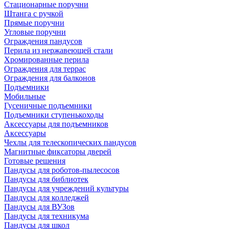
Стационарные поручни
Штанга с ручкой
Прямые поручни
Угловые поручни
Ограждения пандусов
Перила из нержавеющей стали
Хромированные перила
Ограждения для террас
Ограждения для балконов
Подъемники
Мобильные
Гусеничные подъемники
Подъемники ступенькоходы
Аксессуары для подъемников
Аксессуары
Чехлы для телескопических пандусов
Магнитные фиксаторы дверей
Готовые решения
Пандусы для роботов-пылесосов
Пандусы для библиотек
Пандусы для учреждений культуры
Пандусы для колледжей
Пандусы для ВУЗов
Пандусы для техникума
Пандусы для школ