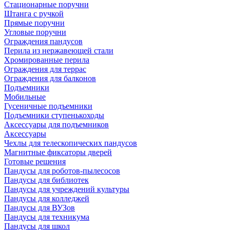
Стационарные поручни
Штанга с ручкой
Прямые поручни
Угловые поручни
Ограждения пандусов
Перила из нержавеющей стали
Хромированные перила
Ограждения для террас
Ограждения для балконов
Подъемники
Мобильные
Гусеничные подъемники
Подъемники ступенькоходы
Аксессуары для подъемников
Аксессуары
Чехлы для телескопических пандусов
Магнитные фиксаторы дверей
Готовые решения
Пандусы для роботов-пылесосов
Пандусы для библиотек
Пандусы для учреждений культуры
Пандусы для колледжей
Пандусы для ВУЗов
Пандусы для техникума
Пандусы для школ