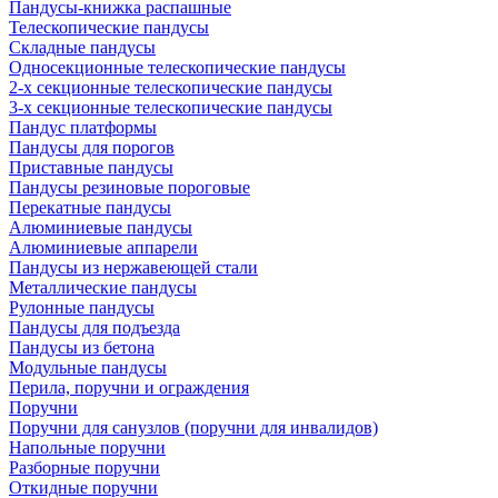
Пандусы-книжка распашные
Телескопические пандусы
Складные пандусы
Односекционные телескопические пандусы
2-х секционные телескопические пандусы
3-х секционные телескопические пандусы
Пандус платформы
Пандусы для порогов
Приставные пандусы
Пандусы резиновые пороговые
Перекатные пандусы
Алюминиевые пандусы
Алюминиевые аппарели
Пандусы из нержавеющей стали
Металлические пандусы
Рулонные пандусы
Пандусы для подъезда
Пандусы из бетона
Модульные пандусы
Перила, поручни и ограждения
Поручни
Поручни для санузлов (поручни для инвалидов)
Напольные поручни
Разборные поручни
Откидные поручни