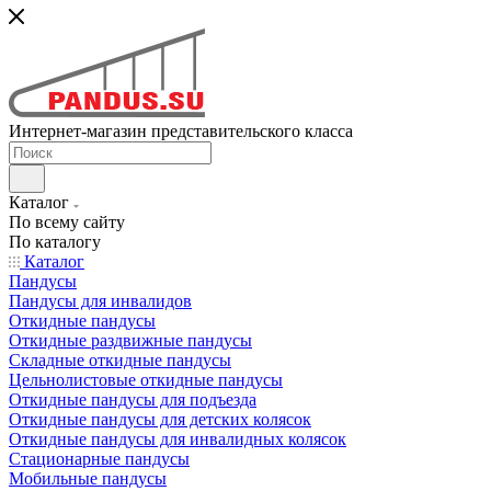
Интернет-магазин представительского класса
Каталог
По всему сайту
По каталогу
Каталог
Пандусы
Пандусы для инвалидов
Откидные пандусы
Откидные раздвижные пандусы
Складные откидные пандусы
Цельнолистовые откидные пандусы
Откидные пандусы для подъезда
Откидные пандусы для детских колясок
Откидные пандусы для инвалидных колясок
Стационарные пандусы
Мобильные пандусы