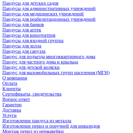
Пандусы для детских садов
Пандусы для административных учреждений
Пандусы для медицинских учреждений
Пандусы для реабилитационных учреждений
Пандусы для банков
Пандусы для аптек
Пандусы для кинотеатров
Пандусы для входной группы
Пандусы для холла
Пандусы для санузла
Пандус для подъезда многоквартирного дома
Пандус для частного дома и крыльца
Пандус для детской коляски
Пандус для маломобильных групп населения (МГН)
О компании
Оплата
Клиенты
Сертификаты, свидетельства
Вопрос-ответ
Гарантии
Доставка
Услуги
Изготовление пандуса из металла
Изготовление перил и поручней для инвалидов
Монтаж перил из нержавейки