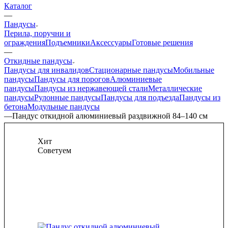
Каталог
—
Пандусы
Перила, поручни и
ограждения
Подъемники
Аксессуары
Готовые решения
—
Откидные пандусы
Пандусы для инвалидов
Стационарные пандусы
Мобильные
пандусы
Пандусы для порогов
Алюминиевые
пандусы
Пандусы из нержавеющей стали
Металлические
пандусы
Рулонные пандусы
Пандусы для подъезда
Пандусы из
бетона
Модульные пандусы
—
Пандус откидной алюминиевый раздвижной 84–140 см
Хит
Советуем