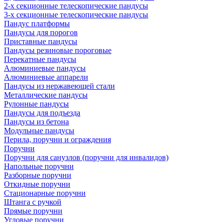
2-х секционные телескопические пандусы
3-х секционные телескопические пандусы
Пандус платформы
Пандусы для порогов
Приставные пандусы
Пандусы резиновые пороговые
Перекатные пандусы
Алюминиевые пандусы
Алюминиевые аппарели
Пандусы из нержавеющей стали
Металлические пандусы
Рулонные пандусы
Пандусы для подъезда
Пандусы из бетона
Модульные пандусы
Перила, поручни и ограждения
Поручни
Поручни для санузлов (поручни для инвалидов)
Напольные поручни
Разборные поручни
Откидные поручни
Стационарные поручни
Штанга с ручкой
Прямые поручни
Угловые поручни