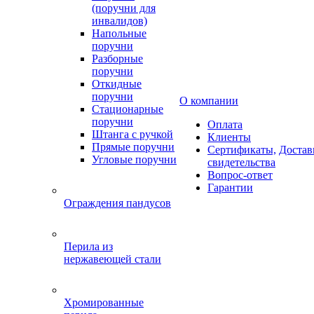
(поручни для
инвалидов)
Напольные
поручни
Разборные
поручни
Откидные
поручни
О компании
Стационарные
поручни
Оплата
Штанга с ручкой
Клиенты
Прямые поручни
Сертификаты,
Достав
Угловые поручни
свидетельства
Вопрос-ответ
Гарантии
Ограждения пандусов
Перила из
нержавеющей стали
Хромированные