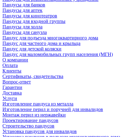
Пандусы для банков
Пандусы для аптек
Пандусы для кинотеатров
Пандусы для входной группы
Пандусы для холла
Пандусы для санузла
Пандус для подъезда многоквартирного дома
Пандус для частного дома и крыльца
Пандус для детской коляски
Пандус для маломобильных групп населения (МГН)
О компании
Оплата
Клиенты
Сертификаты, свидетельства
Вопрос-ответ
Гарантии
Доставка
Услуги
Изготовление пандуса из металла
Изготовление перил и поручней для инвалидов
Монтаж перил из нержавейки
Проектирование пандусов
Строительство пандусов
Установка пандусов для инвалидов
Установка пандусов в подъезде многоквартирного дома