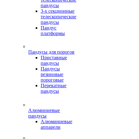
пандусы
3-х секционные
телескопические
пандусы
Пандус
платформы
Пандусы для порогов
Приставные
пандусы
Пандусы
резиновые
пороговые
Перекатные
пандусы
Алюминиевые
пандусы
Алюминиевые
аппарели