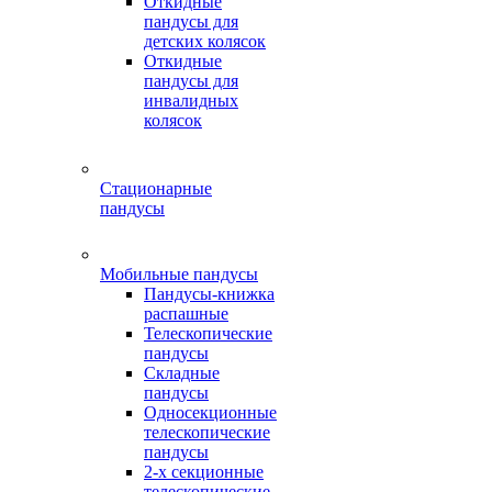
Откидные
пандусы для
детских колясок
Откидные
пандусы для
инвалидных
колясок
Стационарные
пандусы
Мобильные пандусы
Пандусы-книжка
распашные
Телескопические
пандусы
Складные
пандусы
Односекционные
телескопические
пандусы
2-х секционные
телескопические